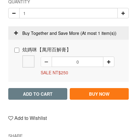
QUANTITY
Buy Together and Save More
(At most 1 item(s))
炫媽咪【萬用百解膏】
SALE NT$250
ADD TO CART
BUY NOW
Add to Wishlist
SHARE