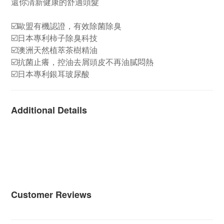
還你清新健康的舒適頭髮
☑️歐盟有機認證，有效除菌除臭
☑️日本專利柿子除臭科技
☑️澳洲天然植萃茶樹精油
☑️抗菌止癢，控油去屑頭皮不再油膩悶熱
☑️日本專利銀耳玻尿酸
Additional Details
Customer Reviews