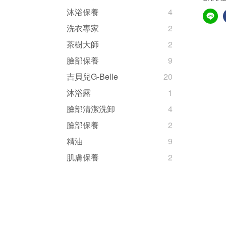
沐浴保養
4
洗衣專家
2
茶樹大師
2
臉部保養
9
吉貝兒G-Belle
20
沐浴露
1
臉部清潔洗卸
4
臉部保養
2
精油
9
肌膚保養
2