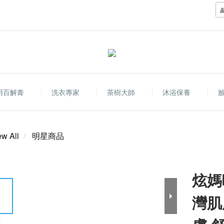
用百解膏
洗衣專家
茶樹大師
沐浴保養
ew All
明星商品
炫媽
灣肌
E