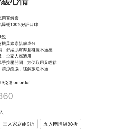
舒緩心情
萬用百解膏
爆棚100%好評口碑
狀況
有機葉綠素親膚成分
濕，舒緩肌膚摩擦碰撞不適感
激，全家人都適用
單手按壓開關，方便取用又輕鬆
，清涼醒腦，緩解旅途不適
9免運 on order
360
單入
三入家庭組9折
五入團購組88折