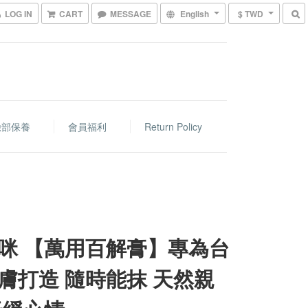
LOG IN
CART
MESSAGE
English
$ TWD
臉部保養
會員福利
Return Policy
咪 【萬用百解膏】專為台
膚打造 隨時能抹 天然親