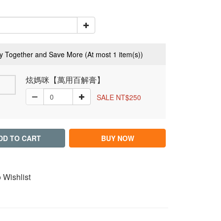
y Together and Save More
(At most 1 item(s))
炫媽咪【萬用百解膏】
SALE NT$250
DD TO CART
BUY NOW
 Wishlist