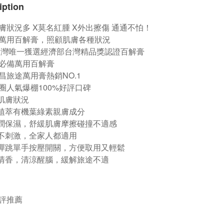
iption
膚狀況多 X莫名紅腫 X外出擦傷 通通不怕！
萬用百解膏，照顧肌膚各種狀況
9台灣唯一獲選經濟部台灣精品獎認證百解膏
身必備萬用百解膏
恆昌旅途萬用膏熱銷NO.1
媽圈人氣爆棚100%好評口碑
用肌膚狀況
然植萃有機葉綠素親膚成分
滋潤保濕，舒緩肌膚摩擦碰撞不適感
和不刺激，全家人都適用
利彈跳單手按壓開關，方便取用又輕鬆
荷清香，清涼醒腦，緩解旅途不適
評推薦