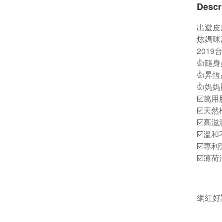
Descr
出遊皮
炫媽咪
201
👍隨
👍昇
👍媽
☑️萬
☑️天
☑️高
☑️溫
☑️專
☑️薄
網紅好