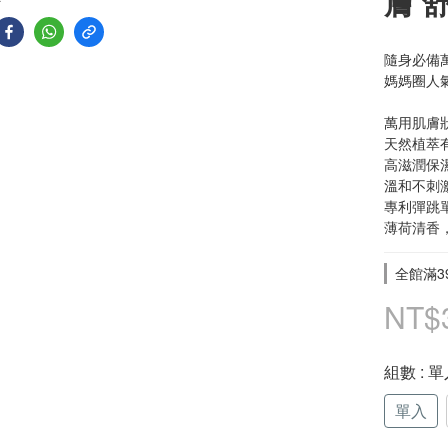
膚 
隨身必備
媽媽圈人氣
萬用肌膚
天然植萃
高滋潤保
溫和不刺
專利彈跳
薄荷清香
全館滿39
NT$
組數
: 
單入