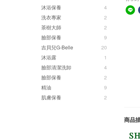
沐浴保養
4
洗衣專家
2
茶樹大師
2
臉部保養
9
吉貝兒G-Belle
20
沐浴露
1
臉部清潔洗卸
4
臉部保養
2
精油
9
肌膚保養
2
商品