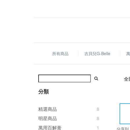
所有商品
吉貝兒G-Belle
全
分類
精選商品
8
明星商品
8
萬用百解膏
1
分享到