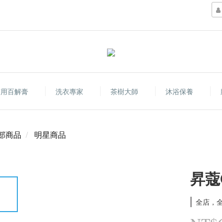
萬用百解膏
洗衣專家
茶樹大師
沐浴保養
部商品
明星商品
昇蔻
全店，全