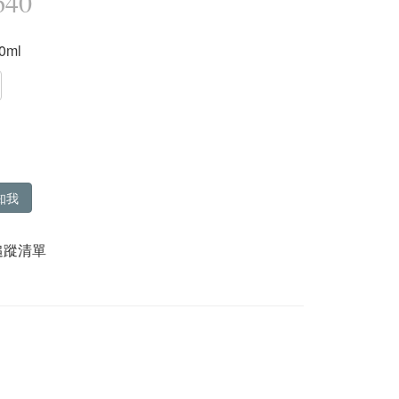
640
20ml
知我
追蹤清單