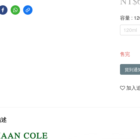
NT$
容量
: 1
120ml
售完
貨到通
加入
描述