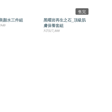
售完
美顏水三件組
黑曜岩再生之石_頂級肌
膚保養套組
,940
NT$17,800