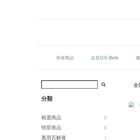
所有商品
吉貝兒G-Belle
全
分類
精選商品
8
明星商品
8
萬用百解膏
1