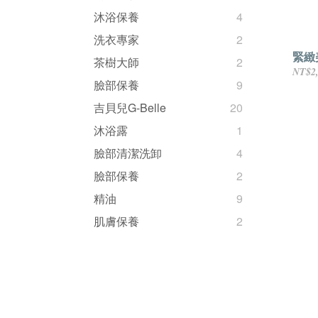
沐浴保養
4
洗衣專家
2
緊緻
茶樹大師
2
NT$2
臉部保養
9
吉貝兒G-Belle
20
沐浴露
1
臉部清潔洗卸
4
臉部保養
2
精油
9
肌膚保養
2