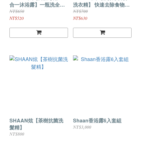
合一沐浴露】一瓶洗全身
洗衣精】 快速去除食物、
木質香水香氛
色筆各種髒污
NT$650
NT$700
NT$520
NT$630
SHAAN炫【茶樹抗菌洗
Shaan香浴露6入套組
髮精】
NT$3,000
NT$800