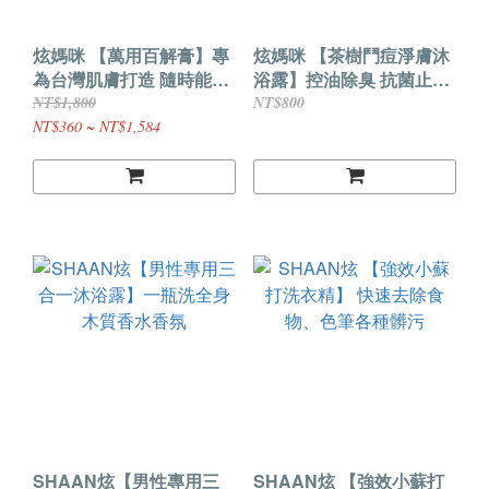
炫媽咪 【萬用百解膏】專
炫媽咪 【茶樹鬥痘淨膚沐
為台灣肌膚打造 隨時能抹
浴露】控油除臭 抗菌止癢
天然親膚 舒緩心情
抗痘美背必備
NT$1,800
NT$800
NT$360 ~ NT$1,584
SHAAN炫【男性專用三
SHAAN炫 【強效小蘇打