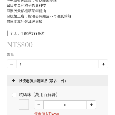
☑️日本專利柿子除臭科技
☑️澳洲天然植萃茶樹精油
☑️抗菌止癢，控油去屑頭皮不再油膩悶熱
☑️日本專利銀耳玻尿酸
全店，全館滿399免運
NT$800
數量
以優惠價加購商品
(最多 1 件)
炫媽咪【萬用百解膏】
優惠價 NT$250