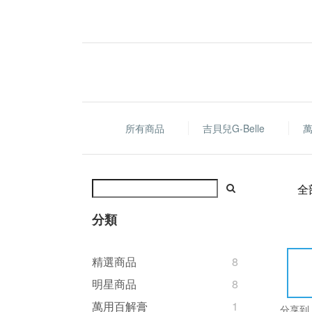
所有商品
吉貝兒G-Belle
全
分類
精選商品
8
明星商品
8
萬用百解膏
1
分享到