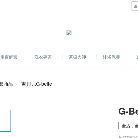
萬用百解膏
洗衣專家
茶樹大師
沐浴保養
部商品
吉貝兒G-belle
G-
全店，全