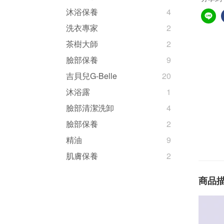
沐浴保養
4
洗衣專家
2
茶樹大師
2
臉部保養
9
吉貝兒G-Belle
20
沐浴露
1
臉部清潔洗卸
4
臉部保養
2
精油
9
肌膚保養
2
商品