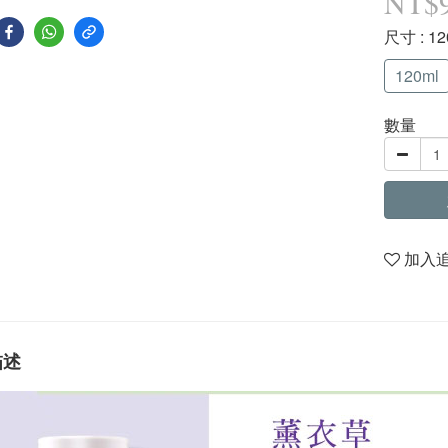
NT$
尺寸
: 1
120ml
數量
加入
描述