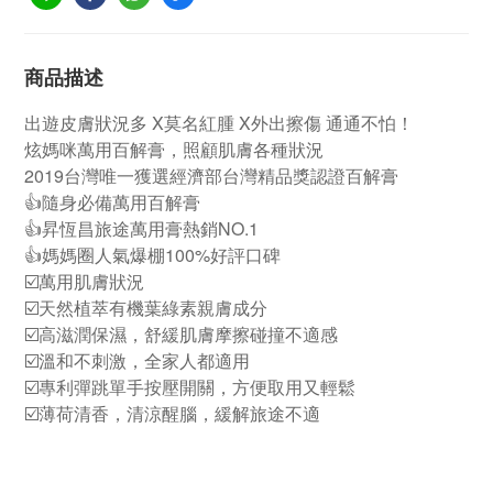
商品描述
出遊皮膚狀況多 X莫名紅腫 X外出擦傷 通通不怕！
炫媽咪萬用百解膏，照顧肌膚各種狀況
2019台灣唯一獲選經濟部台灣精品獎認證百解膏
👍隨身必備萬用百解膏
👍昇恆昌旅途萬用膏熱銷NO.1
👍媽媽圈人氣爆棚100%好評口碑
☑️萬用肌膚狀況
☑️天然植萃有機葉綠素親膚成分
☑️高滋潤保濕，舒緩肌膚摩擦碰撞不適感
☑️溫和不刺激，全家人都適用
☑️專利彈跳單手按壓開關，方便取用又輕鬆
☑️薄荷清香，清涼醒腦，緩解旅途不適