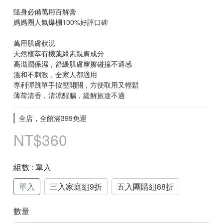
隨身必備萬用百解膏
媽媽圈人氣爆棚100%好評口碑
萬用肌膚狀況
天然植萃有機葉綠素親膚成分
高滋潤保濕，舒緩肌膚摩擦碰撞不適感
溫和不刺激，全家人都適用
專利彈跳單手按壓開關，方便取用又輕鬆
薄荷清香，清涼醒腦，緩解旅途不適
全店，全館滿399免運
NT$360
組數
: 單入
單入
三入家庭組9折
五入團購組88折
數量